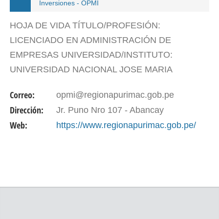
Inversiones - OPMI
HOJA DE VIDA TÍTULO/PROFESIÓN:
LICENCIADO EN ADMINISTRACIÓN DE
EMPRESAS UNIVERSIDAD/INSTITUTO:
UNIVERSIDAD NACIONAL JOSE MARIA
ARGUEDAS MAESTRÍA: EGRESADO EN
Correo:
opmi@regionapurimac.gob.pe
GESTIÓN PÚBLICA Y DESARROLLO
Dirección:
Jr. Puno Nro 107 - Abancay
EMPRESARIAL UNIVERSIDAD/INSTITUTO:
Web:
https://www.regionapurimac.gob.pe/
UNIVERSIDAD NACIONAL SAN…