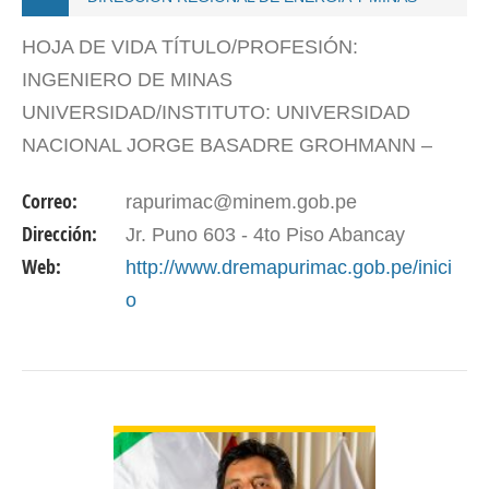
HOJA DE VIDA TÍTULO/PROFESIÓN:
INGENIERO DE MINAS
UNIVERSIDAD/INSTITUTO: UNIVERSIDAD
NACIONAL JORGE BASADRE GROHMANN –
TACNA MAESTRÍA: EGRESADO EN INGENIERÍA
Correo:
rapurimac@minem.gob.pe
DE SISTEMAS UNIVERSIDAD/INSTITUTO:
Dirección:
Jr. Puno 603 - 4to Piso Abancay
UNIVERSIDAD ALAS PERUANAS DNI: 45961243
Web:
http://www.dremapurimac.gob.pe/inici
PERIODO DE…
o
VER DETALLES