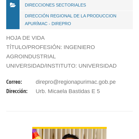
DIRECCIONES SECTORIALES
DIRECCIÓN REGIONAL DE LA PRODUCCION
APURÍMAC - DIREPRO
HOJA DE VIDA
TÍTULO/PROFESIÓN: INGENIERO
AGROINDUSTRIAL
UNIVERSIDAD/INSTITUTO: UNIVERSIDAD
NACIONAL MICAELA BASTIDAS DE APURÍMAC
Correo:
direpro@regionapurimac.gob.pe
– PERU DNI: 44482013 PERIODO DE GESTIÓN:
Dirección:
Urb. Micaela Bastidas E 5
2 de octubre de 2025
VER DETALLES