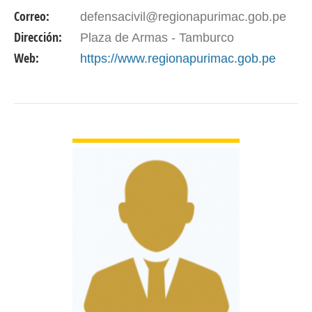
MAESTRÍA: CIENCIAS DE LA INGENIERÍA –
Correo:
defensacivil@regionapurimac.gob.pe
GERENCIA DE PROYECTOS Y MEDIO
Dirección:
Plaza de Armas - Tamburco
AMBIENTE
Web:
https://www.regionapurimac.gob.pe
UNIVERSIDAD/INSTITUTO: UNIVERSIDAD
NACIONAL…
VER DETALLES