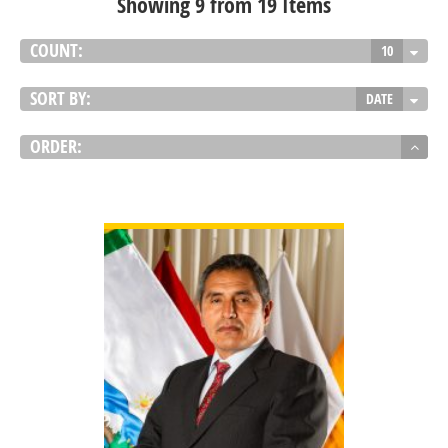
Showing 9 from 19 Items
COUNT:
10
SORT BY:
DATE
ORDER:
VER DETALLES