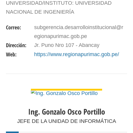
UNIVERSIDAD/INSTITUTO: UNIVERSIDAD
NACIONAL DE INGENIERÍA
MAESTRÍA: GESTIÓN DE INVERSIÓN PÚBLICA
Correo:
subgerencia.desarrolloinstitucional@r
DNI: 08328596 PERIODO DE GESTIÓN: 09 de
egionapurimac.gob.pe
setiembre de 2024
Dirección:
Jr. Puno Nro 107 - Abancay
Web:
https://www.regionapurimac.gob.pe/
VER DETALLES
Ing. Gonzalo Osco Portillo
JEFE DE LA UNIDAD DE INFORMÁTICA